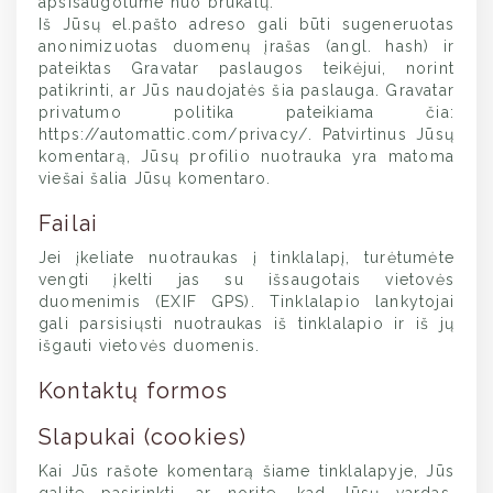
apsisaugotume nuo brukalų.
Iš Jūsų el.pašto adreso gali būti sugeneruotas
anonimizuotas duomenų įrašas (angl. hash) ir
pateiktas Gravatar paslaugos teikėjui, norint
patikrinti, ar Jūs naudojatės šia paslauga. Gravatar
privatumo politika pateikiama čia:
https://automattic.com/privacy/. Patvirtinus Jūsų
komentarą, Jūsų profilio nuotrauka yra matoma
viešai šalia Jūsų komentaro.
Failai
Jei įkeliate nuotraukas į tinklalapį, turėtumėte
vengti įkelti jas su išsaugotais vietovės
duomenimis (EXIF GPS). Tinklalapio lankytojai
gali parsisiųsti nuotraukas iš tinklalapio ir iš jų
išgauti vietovės duomenis.
Kontaktų formos
Slapukai (cookies)
Kai Jūs rašote komentarą šiame tinklalapyje, Jūs