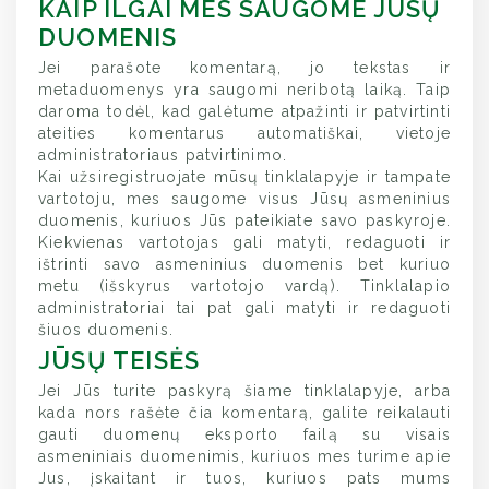
KAIP ILGAI MES SAUGOME JŪSŲ
DUOMENIS
Jei parašote komentarą, jo tekstas ir
metaduomenys yra saugomi neribotą laiką. Taip
daroma todėl, kad galėtume atpažinti ir patvirtinti
ateities komentarus automatiškai, vietoje
administratoriaus patvirtinimo.
Kai užsiregistruojate mūsų tinklalapyje ir tampate
vartotoju, mes saugome visus Jūsų asmeninius
duomenis, kuriuos Jūs pateikiate savo paskyroje.
Kiekvienas vartotojas gali matyti, redaguoti ir
ištrinti savo asmeninius duomenis bet kuriuo
metu (išskyrus vartotojo vardą). Tinklalapio
administratoriai tai pat gali matyti ir redaguoti
šiuos duomenis.
JŪSŲ TEISĖS
Jei Jūs turite paskyrą šiame tinklalapyje, arba
kada nors rašėte čia komentarą, galite reikalauti
gauti duomenų eksporto failą su visais
asmeniniais duomenimis, kuriuos mes turime apie
Jus, įskaitant ir tuos, kuriuos pats mums