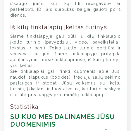
išsaugo įrašo, kurį ką tik redagavote ar
paskelbėti, ID. Šis slapukas baigia galioti po 1
dienos.
Iš kitų tinklalapių įkeltas turinys
Šiame tinklalapyje gali būti iš kitų tinklalapio
įkelto turinio (pavyzdžiui, video, paveikslėliai,
tekstas ir pan.). Tokio įkelto turinio peržiūra ir
veiksmai su juo šiame tinklalapyje prilygsta
apsilankymui tuose tinklalapiuose, iš kurių turinys
yra įkeltas.
Šie tinklalapiai gali rinkti duomenis apie Jus,
naudoti slapukus (cookies), trečiųjų šalių sekimo
paslaugas ir stebėti Jūsų veiksmus su įkeltu
turiniu, įskaitant ir tuos atvejus, kai turite paskyrą
ir esate prisijungęs prie minėtų tinklalapių.
Statistika
SU KUO MES DALINAMĖS JŪSŲ
DUOMENIMIS