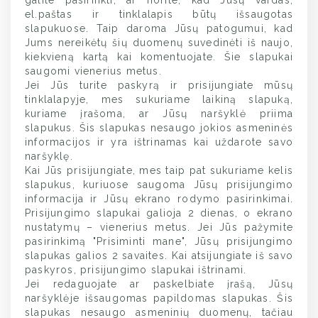
galite pasirinkti, ar norite, kad Jūsų vardas,
el.paštas ir tinklalapis būtų išsaugotas
slapukuose. Taip daroma Jūsų patogumui, kad
Jums nereikėtų šių duomenų suvedinėti iš naujo,
kiekvieną kartą kai komentuojate. Šie slapukai
saugomi vienerius metus.
Jei Jūs turite paskyrą ir prisijungiate mūsų
tinklalapyje, mes sukuriame laikiną slapuką,
kuriame įrašoma, ar Jūsų naršyklė priima
slapukus. Šis slapukas nesaugo jokios asmeninės
informacijos ir yra ištrinamas kai uždarote savo
naršyklę.
Kai Jūs prisijungiate, mes taip pat sukuriame kelis
slapukus, kuriuose saugoma Jūsų prisijungimo
informacija ir Jūsų ekrano rodymo pasirinkimai.
Prisijungimo slapukai galioja 2 dienas, o ekrano
nustatymų – vienerius metus. Jei Jūs pažymite
pasirinkimą "Prisiminti mane", Jūsų prisijungimo
slapukas galios 2 savaites. Kai atsijungiate iš savo
paskyros, prisijungimo slapukai ištrinami.
Jei redaguojate ar paskelbiate įrašą, Jūsų
naršyklėje išsaugomas papildomas slapukas. Šis
slapukas nesaugo asmeninių duomenų, tačiau