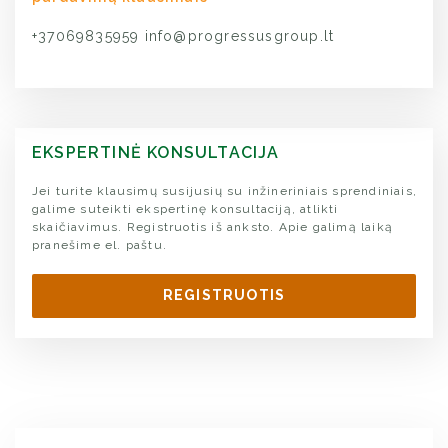
+37069835959
info@progressusgroup.lt
EKSPERTINĖ KONSULTACIJA
Jei turite klausimų susijusių su inžineriniais sprendiniais,
galime suteikti ekspertinę konsultaciją, atlikti
skaičiavimus. Registruotis iš anksto. Apie galimą laiką
pranešime el. paštu.
REGISTRUOTIS