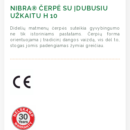
NIBRA® ČERPĖ SU ĮDUBUSIU
UŽKAITU H 10
Didelių matmenų čerpės suteikia gyvybingumo
ne tik istoriniams pastatams. Čerpių forma
orientuojama į tradicinį dangos vaizdą, vis dėl to,
stogas jomis padengiamas žymiai greičiau.