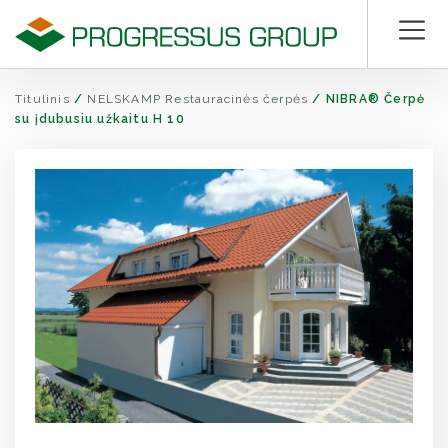
Titulinis
/
NELSKAMP Restauracinės čerpės
/
NIBRA® Čerpė
su įdubusiu užkaitu H 10