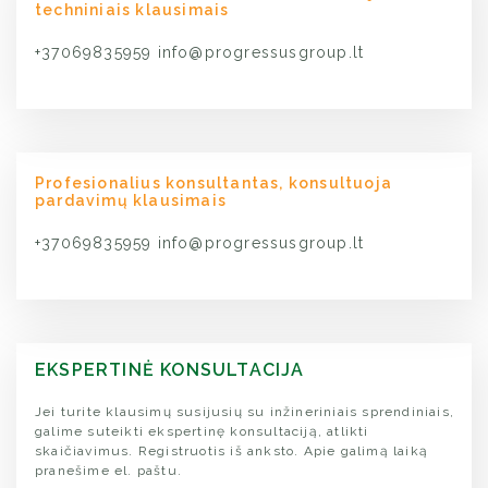
techniniais klausimais
+37069835959
info@progressusgroup.lt
Profesionalius konsultantas, konsultuoja
pardavimų klausimais
+37069835959
info@progressusgroup.lt
EKSPERTINĖ KONSULTACIJA
Jei turite klausimų susijusių su inžineriniais sprendiniais,
galime suteikti ekspertinę konsultaciją, atlikti
skaičiavimus. Registruotis iš anksto. Apie galimą laiką
pranešime el. paštu.