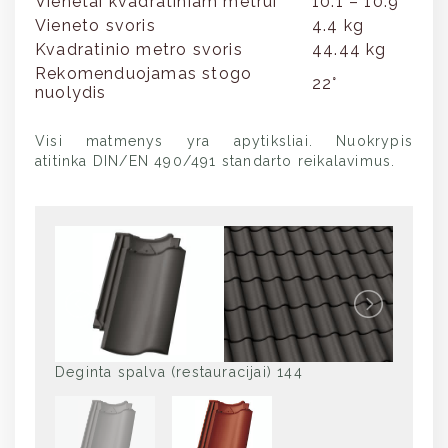
Vienetai kvadratiniam metrui
10.1 – 10.9
Vieneto svoris
4.4 kg
Kvadratinio metro svoris
44.44 kg
Rekomenduojamas stogo
22°
nuolydis
Visi matmenys yra apytiksliai. Nuokrypis
atitinka DIN/EN 490/491 standarto reikalavimus.
Deginta spalva (restauracijai) 144