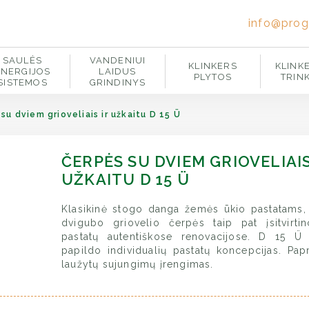
info@prog
SAULĖS
VANDENIUI
KLINKERS
KLINK
ENERGIJOS
LAIDUS
PLYTOS
TRIN
SISTEMOS
GRINDINYS
su dviem grioveliais ir užkaitu D 15 Ü
ČERPĖS SU DVIEM GRIOVELIAIS
UŽKAITU D 15 Ü
Klasikinė stogo danga žemės ūkio pastatams,
dvigubo griovelio čerpės taip pat įsitvirti
pastatų autentiškose renovacijose. D 15 Ü i
papildo individualių pastatų koncepcijas. Pap
laužytų sujungimų įrengimas.