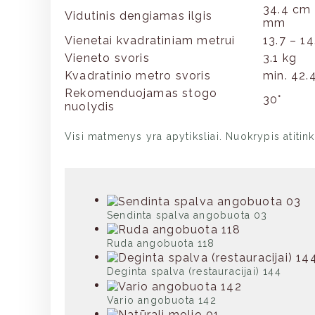
34.4 cm 
Vidutinis dengiamas ilgis
mm
Vienetai kvadratiniam metrui
13.7 – 14
Vieneto svoris
3.1 kg
Kvadratinio metro svoris
min. 42.
Rekomenduojamas stogo
30°
nuolydis
Visi matmenys yra apytiksliai. Nuokrypis atiti
Sendinta spalva angobuota 03
Ruda angobuota 118
Deginta spalva (restauracijai) 144
Vario angobuota 142