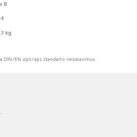
± 8
.4
47 kg
nka DIN/EN 490/491 standarto reikalavimus.