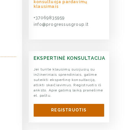
konsultuoja pardavimų
klausimais
+37069835959
info@progressusgroup.lt
EKSPERTINĖ KONSULTACIJA
Jei turite klausimų susijusių su
inžineriniais sprendiniais, galime
suteikti ekspertinę konsultaciją,
atlikti skaičiavimus. Registruotis iš
anksto. Apie galimą laiką pranešime
el. paštu.
REGISTRUOTIS