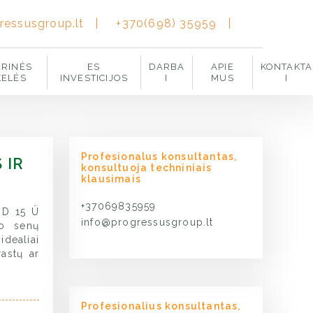
ressusgroup.lt
|
+370(698) 35959
|
ERINĖS
ES
DARBA
APIE
KONTAKTA
KELĖS
INVESTICIJOS
I
MUS
I
Profesionalus konsultantas,
 IR
konsultuoja techniniais
klausimais
+37069835959
 D 15 Ü
info@progressusgroup.lt
no senų
dealiai
rastų ar
Profesionalius konsultantas,