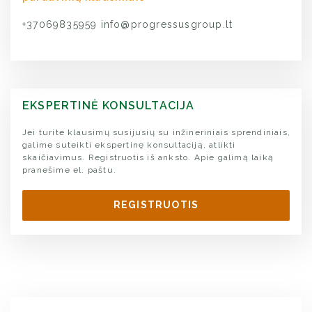
+37069835959
info@progressusgroup.lt
EKSPERTINĖ KONSULTACIJA
Jei turite klausimų susijusių su inžineriniais sprendiniais,
galime suteikti ekspertinę konsultaciją, atlikti
skaičiavimus. Registruotis iš anksto. Apie galimą laiką
pranešime el. paštu.
REGISTRUOTIS